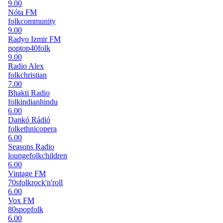
9.00
Nóta FM
folk
community
9.00
Radyo Izmir FM
pop
top40
folk
9.00
Radio Alex
folk
christian
7.00
Bhakti Radio
folk
indian
hindu
6.00
Dankó Rádió
folk
ethnic
opera
6.00
Seasons Radio
lounge
folk
children
6.00
Vintage FM
70s
folk
rock'n'roll
6.00
Vox FM
80s
pop
folk
6.00