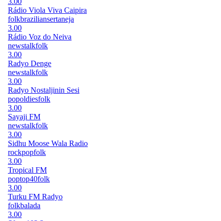
3.00
Rádio Viola Viva Caipira
folk
brazilian
sertaneja
3.00
Rádio Voz do Neiva
news
talk
folk
3.00
Radyo Denge
news
talk
folk
3.00
Radyo Nostaljinin Sesi
pop
oldies
folk
3.00
Sayaji FM
news
talk
folk
3.00
Sidhu Moose Wala Radio
rock
pop
folk
3.00
Tropical FM
pop
top40
folk
3.00
Turku FM Radyo
folk
balada
3.00