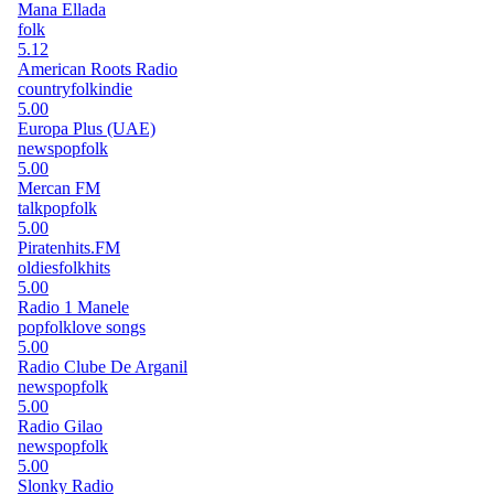
Mana Ellada
folk
5.12
American Roots Radio
country
folk
indie
5.00
Europa Plus (UAE)
news
pop
folk
5.00
Mercan FM
talk
pop
folk
5.00
Piratenhits.FM
oldies
folk
hits
5.00
Radio 1 Manele
pop
folk
love songs
5.00
Radio Clube De Arganil
news
pop
folk
5.00
Radio Gilao
news
pop
folk
5.00
Slonky Radio