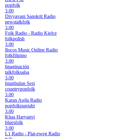
pop
folk
3.00
Divyavani Sanskrit Radio
news
talk
folk
3.00
Folk Radio - Radio Kielce
folk
polish
3.00
Ilocos Music Online Radio
folk
filipino
3.00
Imaginación
talk
folk
salsa
3.00
Istanbulun Sesi
country
pop
folk
3.00
Karan Aujla Radio
pop
folk
punjabi
3.00
Khas Haryanvi
blues
folk
3.00
L1 Radio - Plat-eweg Radio