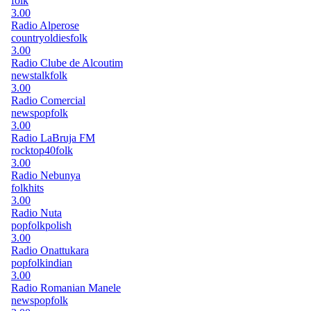
folk
3.00
Radio Alperose
country
oldies
folk
3.00
Radio Clube de Alcoutim
news
talk
folk
3.00
Radio Comercial
news
pop
folk
3.00
Radio LaBruja FM
rock
top40
folk
3.00
Radio Nebunya
folk
hits
3.00
Radio Nuta
pop
folk
polish
3.00
Radio Onattukara
pop
folk
indian
3.00
Radio Romanian Manele
news
pop
folk