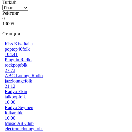
Turkish
Рейтинг
0
13095
Станции
Kiss Kiss Italia
pop
top40
folk
104.41
Pinguin Radio
rock
pop
folk
27.73
ABC Lounge Radio
jazz
lounge
folk
21.12
Radyo Ekin
talk
pop
folk
10.00
Radyo Seymen
folk
arabic
10.00
Music Art Club
electronic
lounge
folk