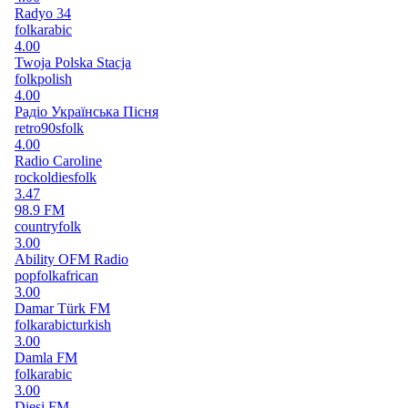
Radyo 34
folk
arabic
4.00
Twoja Polska Stacja
folk
polish
4.00
Радіо Українська Пісня
retro
90s
folk
4.00
Radio Caroline
rock
oldies
folk
3.47
98.9 FM
country
folk
3.00
Ability OFM Radio
pop
folk
african
3.00
Damar Türk FM
folk
arabic
turkish
3.00
Damla FM
folk
arabic
3.00
Diesi FM