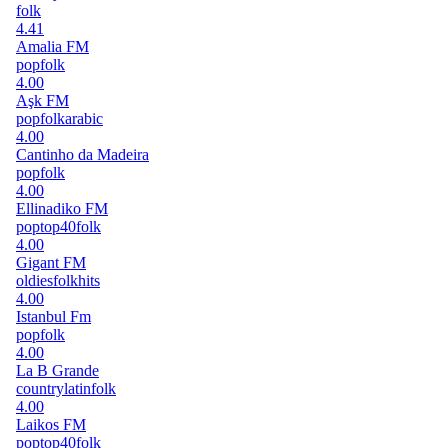
folk
4.41
Amalia FM
pop
folk
4.00
Aşk FM
pop
folk
arabic
4.00
Cantinho da Madeira
pop
folk
4.00
Ellinadiko FM
pop
top40
folk
4.00
Gigant FM
oldies
folk
hits
4.00
Istanbul Fm
pop
folk
4.00
La B Grande
country
latin
folk
4.00
Laikos FM
pop
top40
folk