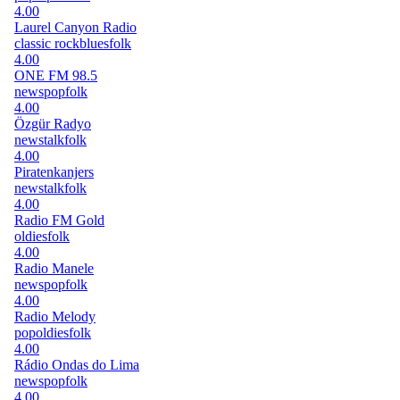
4.00
Laurel Canyon Radio
classic rock
blues
folk
4.00
ONE FM 98.5
news
pop
folk
4.00
Özgür Radyo
news
talk
folk
4.00
Piratenkanjers
news
talk
folk
4.00
Radio FM Gold
oldies
folk
4.00
Radio Manele
news
pop
folk
4.00
Radio Melody
pop
oldies
folk
4.00
Rádio Ondas do Lima
news
pop
folk
4.00