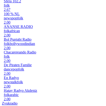
Sfera 102.2
folk
2.67
100 % NL
news
pop
folk
2.00
ANANSE RADIO
folk
african
2.00
Bol Punjabi Radio
folk
bollywood
indian
2.00
Chacarereando Radio
folk
2.00
De Piraten Familie
dance
pop
folk
2.00
En Radyo
news
talk
folk
2.00
Hatay Radyo Akdeniz
folk
arabic
2.00
Zvukradio