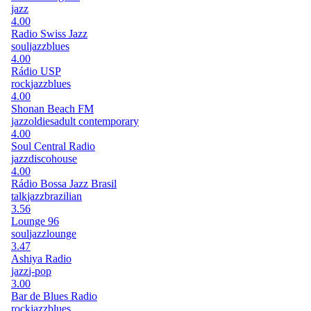
jazz
4.00
Radio Swiss Jazz
soul
jazz
blues
4.00
Rádio USP
rock
jazz
blues
4.00
Shonan Beach FM
jazz
oldies
adult contemporary
4.00
Soul Central Radio
jazz
disco
house
4.00
Rádio Bossa Jazz Brasil
talk
jazz
brazilian
3.56
Lounge 96
soul
jazz
lounge
3.47
Ashiya Radio
jazz
j-pop
3.00
Bar de Blues Radio
rock
jazz
blues