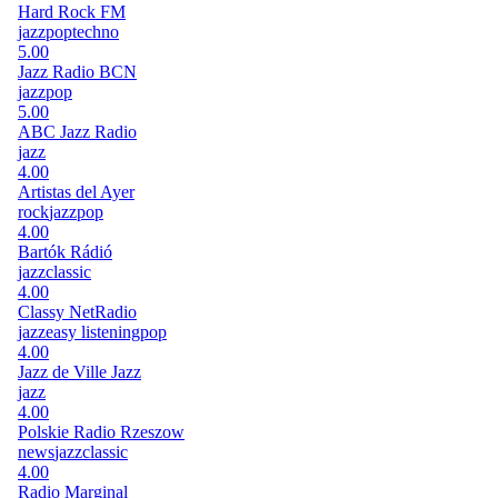
Hard Rock FM
jazz
pop
techno
5.00
Jazz Radio BCN
jazz
pop
5.00
ABC Jazz Radio
jazz
4.00
Artistas del Ayer
rock
jazz
pop
4.00
Bartók Rádió
jazz
classic
4.00
Classy NetRadio
jazz
easy listening
pop
4.00
Jazz de Ville Jazz
jazz
4.00
Polskie Radio Rzeszow
news
jazz
classic
4.00
Radio Marginal