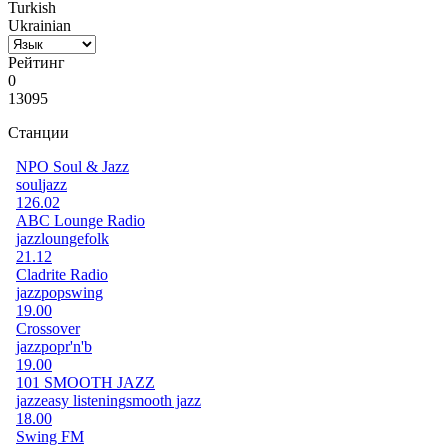
Turkish
Ukrainian
Рейтинг
0
13095
Станции
NPO Soul & Jazz
soul
jazz
126.02
ABC Lounge Radio
jazz
lounge
folk
21.12
Cladrite Radio
jazz
pop
swing
19.00
Crossover
jazz
pop
r'n'b
19.00
101 SMOOTH JAZZ
jazz
easy listening
smooth jazz
18.00
Swing FM