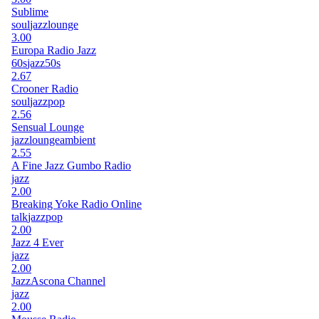
Sublime
soul
jazz
lounge
3.00
Europa Radio Jazz
60s
jazz
50s
2.67
Crooner Radio
soul
jazz
pop
2.56
Sensual Lounge
jazz
lounge
ambient
2.55
A Fine Jazz Gumbo Radio
jazz
2.00
Breaking Yoke Radio Online
talk
jazz
pop
2.00
Jazz 4 Ever
jazz
2.00
JazzAscona Channel
jazz
2.00