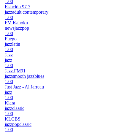
1.00
Estación 97.7
jazz
adult contemporary
1.00
FM Kahoku
news
jazz
pop
1.00
Fuego
jazz
latin
1.00
Jazz
jazz
1.00
Jazz.FM91
jazz
smooth jazz
blues
1.00
Just Jazz - Al Jarreau
jazz
1.00
Klara
jazz
classic
1.00
KLCBS
jazz
pop
classic
1.00