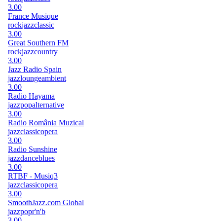
3.00
France Musique
rock
jazz
classic
3.00
Great Southern FM
rock
jazz
country
3.00
Jazz Radio Spain
jazz
lounge
ambient
3.00
Radio Hayama
jazz
pop
alternative
3.00
Radio România Muzical
jazz
classic
opera
3.00
Radio Sunshine
jazz
dance
blues
3.00
RTBF - Musiq3
jazz
classic
opera
3.00
SmoothJazz.com Global
jazz
pop
r'n'b
3.00