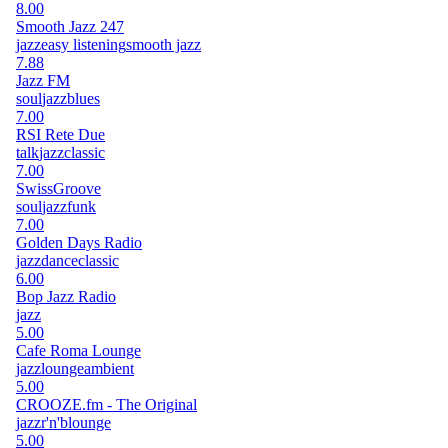
8.00
Smooth Jazz 247
jazz
easy listening
smooth jazz
7.88
Jazz FM
soul
jazz
blues
7.00
RSI Rete Due
talk
jazz
classic
7.00
SwissGroove
soul
jazz
funk
7.00
Golden Days Radio
jazz
dance
classic
6.00
Bop Jazz Radio
jazz
5.00
Cafe Roma Lounge
jazz
lounge
ambient
5.00
CROOZE.fm - The Original
jazz
r'n'b
lounge
5.00