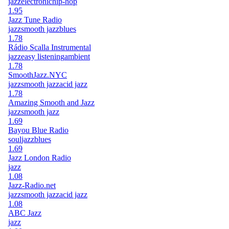
jazz
electronic
hip-hop
1.95
Jazz Tune Radio
jazz
smooth jazz
blues
1.78
Rádio Scalla Instrumental
jazz
easy listening
ambient
1.78
SmoothJazz.NYC
jazz
smooth jazz
acid jazz
1.78
Amazing Smooth and Jazz
jazz
smooth jazz
1.69
Bayou Blue Radio
soul
jazz
blues
1.69
Jazz London Radio
jazz
1.08
Jazz-Radio.net
jazz
smooth jazz
acid jazz
1.08
ABC Jazz
jazz