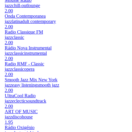
Mousse Radio
jazz
chill-out
lounge
2.00
Onda Contemporanea
jazz
latin
adult contemporary
2.00
Radio Classique FM
jazz
classic
2.00
Rádio Nova Instrumental
jazz
classic
instrumental
2.00
Radio RMF - Classic
jazz
classic
opera
2.00
Smooth Jazz Mix New York
jazz
easy listening
smooth jazz
2.00
UltraCool Radio
jazz
eclectic
soundtrack
2.00
ART OF MUSIC
jazz
disco
house
1.95
Rádio Oxigénio