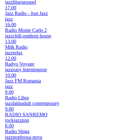
jazz
blues
gospel
17.00
Jazz Radio - Just Jazz
jazz
16.00
Radio Monte Carlo 2
jazz
chill-out
deep house
13.00
Milk Radio
jazz
relax
12.00
Radyo Voyage
jazz
easy listening
pop
10.00
Jazz FM Romania
jazz
9.00
Radio Libra
jazz
latin
adult contemporary
9.00
RADIO SANREMO
rock
jazz
pop
8.00
Radio Shiga
jazz
pop
bossa nova