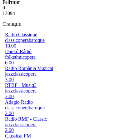
Рейтинг
0
13094
Станции
Radio Classique
classic
opera
baroque
10.00
Dankó Rádió
folk
ethnic
opera
6.00
Radio România Muzical
jazz
classic
opera
3.00
RTBF - Musiq3
jazz
classic
opera
3.00
Adagio Radio
classic
opera
baroque
2.00
Radio RMF - Classic
jazz
classic
opera
2.00
Classical FM