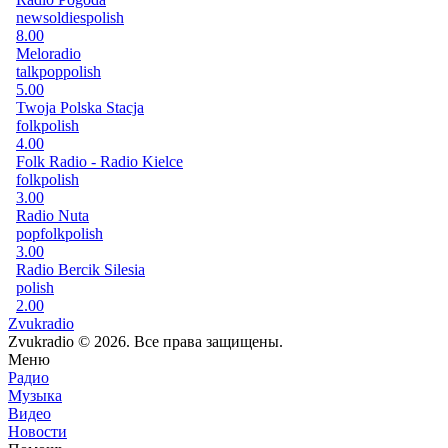
news
oldies
polish
8.00
Meloradio
talk
pop
polish
5.00
Twoja Polska Stacja
folk
polish
4.00
Folk Radio - Radio Kielce
folk
polish
3.00
Radio Nuta
pop
folk
polish
3.00
Radio Bercik Silesia
polish
2.00
Zvukradio
Zvukradio © 2026. Все права защищены.
Меню
Радио
Музыка
Видео
Новости