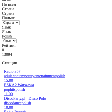
По всем
Страна
Страна
Польша
Язык
Язык
Polish
Рейтинг
0
13094
Станции
Radio 357
adult contemporary
entertainment
polish
15.00
ESKA2 Warszawa
pop
hits
polish
11.00
DiscoParty.pl - Disco Polo
disco
dance
polish
10.00
Radio Pogoda