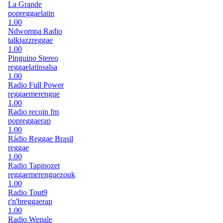
La Grande
pop
reggae
latin
1.00
Ndwompa Radio
talk
jazz
reggae
1.00
Pinguino Stereo
reggae
latin
salsa
1.00
Radio Full Power
reggae
merengue
1.00
Radio recoin fm
pop
reggae
rap
1.00
Rádio Reggae Brasil
reggae
1.00
Radio Tapinozet
reggae
merengue
zouk
1.00
Radio Tout9
r'n'b
reggae
rap
1.00
Radio Wepale