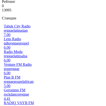
Рейтинг
0
13095
Станции
Tabuk City Radio
reggae
latin
asian
7.00
Lens Radio
talk
reggae
gospel
6.00
Radio Moda
reggae
latin
salsa
6.00
Venture FM Radio
pop
reggae
6.00
Plan B FM
reggae
gospel
african
5.00
Geronimo FM
rock
dance
reggae
4.41
RADIO VAYB FM