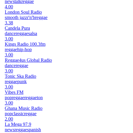
news
talk
reggae
4.00
London Soul Radio
smooth jazz
r'n'b
reggae
3.38
Candela Pura
dance
reggae
salsa
3.00
Kings Radio 100.3fm
reggae
hip-hop
3.00
Reggae4us Global Radio
dance
reggae
3.00
Tonic Ska Radio
reggae
punk
3.00
Vibes FM
pop
reggae
reggaeton
3.00
Ghana Music Radio
pop
classic
reggae
2.00
La Mega 97.9
news
reggae
spanish