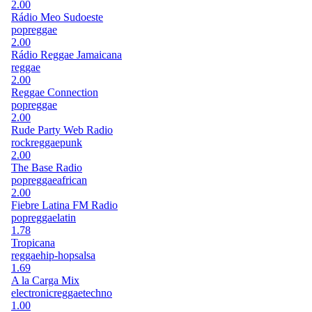
2.00
Rádio Meo Sudoeste
pop
reggae
2.00
Rádio Reggae Jamaicana
reggae
2.00
Reggae Connection
pop
reggae
2.00
Rude Party Web Radio
rock
reggae
punk
2.00
The Base Radio
pop
reggae
african
2.00
Fiebre Latina FM Radio
pop
reggae
latin
1.78
Tropicana
reggae
hip-hop
salsa
1.69
A la Carga Mix
electronic
reggae
techno
1.00