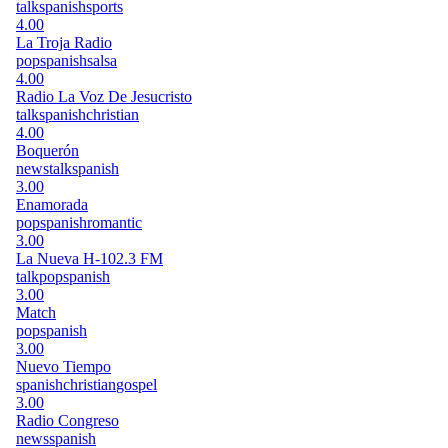
talk
spanish
sports
4.00
La Troja Radio
pop
spanish
salsa
4.00
Radio La Voz De Jesucristo
talk
spanish
christian
4.00
Boquerón
news
talk
spanish
3.00
Enamorada
pop
spanish
romantic
3.00
La Nueva H-102.3 FM
talk
pop
spanish
3.00
Match
pop
spanish
3.00
Nuevo Tiempo
spanish
christian
gospel
3.00
Radio Congreso
news
spanish