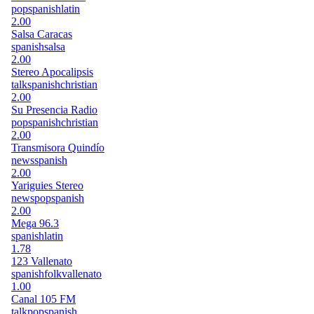
pop
spanish
latin
2.00
Salsa Caracas
spanish
salsa
2.00
Stereo Apocalipsis
talk
spanish
christian
2.00
Su Presencia Radio
pop
spanish
christian
2.00
Transmisora Quindío
news
spanish
2.00
Yariguies Stereo
news
pop
spanish
2.00
Mega 96.3
spanish
latin
1.78
123 Vallenato
spanish
folk
vallenato
1.00
Canal 105 FM
talk
pop
spanish