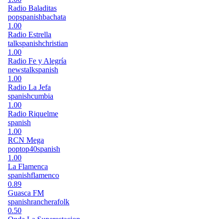
Radio Baladitas
pop
spanish
bachata
1.00
Radio Estrella
talk
spanish
christian
1.00
Radio Fe y Alegría
news
talk
spanish
1.00
Radio La Jefa
spanish
cumbia
1.00
Radio Riquelme
spanish
1.00
RCN Mega
pop
top40
spanish
1.00
La Flamenca
spanish
flamenco
0.89
Guasca FM
spanish
ranchera
folk
0.50