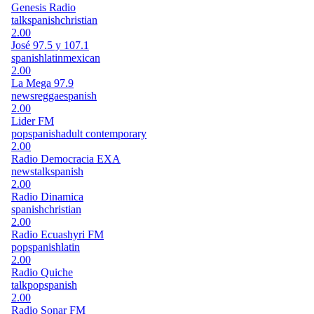
Genesis Radio
talk
spanish
christian
2.00
José 97.5 y 107.1
spanish
latin
mexican
2.00
La Mega 97.9
news
reggae
spanish
2.00
Lider FM
pop
spanish
adult contemporary
2.00
Radio Democracia EXA
news
talk
spanish
2.00
Radio Dinamica
spanish
christian
2.00
Radio Ecuashyri FM
pop
spanish
latin
2.00
Radio Quiche
talk
pop
spanish
2.00
Radio Sonar FM