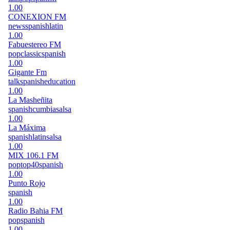
1.00
CONEXION FM
news
spanish
latin
1.00
Fabuestereo FM
pop
classic
spanish
1.00
Gigante Fm
talk
spanish
education
1.00
La Masheñita
spanish
cumbia
salsa
1.00
La Máxima
spanish
latin
salsa
1.00
MIX 106.1 FM
pop
top40
spanish
1.00
Punto Rojo
spanish
1.00
Radio Bahia FM
pop
spanish
1.00