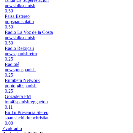
Onda La Superestacion
news
talk
spanish
0.50
Paisa Estereo
pop
spanish
latin
0.50
Radio La Voz de la Costa
news
talk
spanish
0.50
Radio Relojcali
news
spanish
retro
0.25
Radiolé
news
pop
spanish
0.25
Rumbera Network
pop
top40
spanish
0.25
Gozadera FM
top40
spanish
reggaeton
0.11
En Tu Presencia Stereo
spanish
children
christian
0.00
Zvukradio