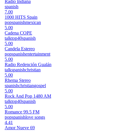
Radio Indiana
spanish
7.00
1000 HITS Spain
pop
spanish
mexican
5.00
Cadena COPE
talk
top40
spanish
5.00
Candela Estereo
pop
spanish
entertainment
5.00
Radio Redención Gualán
talk
spanish
christian
5.00
Rhema Stereo
spanish
christian
gospel
5.00
Rock And Pop 1480 AM
talk
top40
spanish
5.00
Romance 99.5 FM
pop
spanish
love songs
4.41
Amor Nueve 69