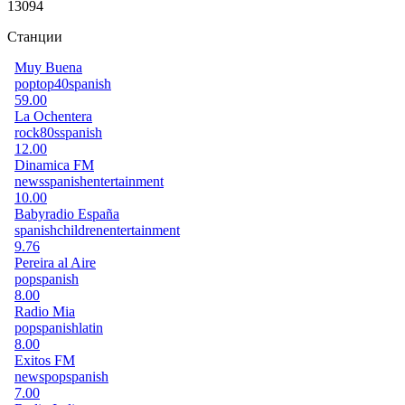
13094
Станции
Muy Buena
pop
top40
spanish
59.00
La Ochentera
rock
80s
spanish
12.00
Dinamica FM
news
spanish
entertainment
10.00
Babyradio España
spanish
children
entertainment
9.76
Pereira al Aire
pop
spanish
8.00
Radio Mia
pop
spanish
latin
8.00
Exitos FM
news
pop
spanish
7.00