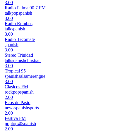
3.00
Radio Palma 90.7 FM
talk
pop
spanish
3.00
Radio Rumbos
talk
spanish
3.00
Radio Tecomate
spanish
3.00
Stereo Trinidad
talk
spanish
christian
3.00
Tropical 95
spanish
salsa
merengue
3.00
Clásicos FM
rock
pop
spanish
2.00
Ecos de Pasto
news
spanish
sports
2.00
Festiva FM
pop
top40
spanish
2.00