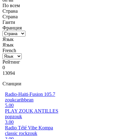
По всем
Страна
Страна
Гаити
Франция
Язык
Язык
French
Рейтинг
0
13094
Станции
Radio-Haiti-Fusion 105.7
zouk
caribbean
5.00
PLAY ZOUK ANTILLES
pop
zouk
3.00
Radio Télé Vibe Kompa
classic rock
zouk
3.00