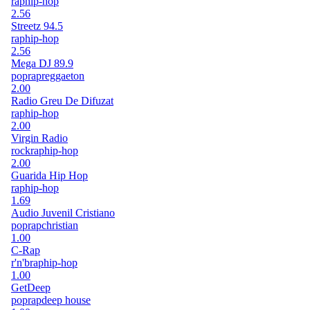
rap
hip-hop
2.56
Streetz 94.5
rap
hip-hop
2.56
Mega DJ 89.9
pop
rap
reggaeton
2.00
Radio Greu De Difuzat
rap
hip-hop
2.00
Virgin Radio
rock
rap
hip-hop
2.00
Guarida Hip Hop
rap
hip-hop
1.69
Audio Juvenil Cristiano
pop
rap
christian
1.00
C-Rap
r'n'b
rap
hip-hop
1.00
GetDeep
pop
rap
deep house