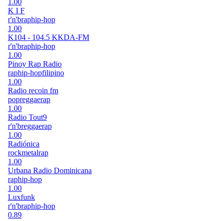
1.00
K I F
r'n'b
rap
hip-hop
1.00
K104 - 104.5 KKDA-FM
r'n'b
rap
hip-hop
1.00
Pinoy Rap Radio
rap
hip-hop
filipino
1.00
Radio recoin fm
pop
reggae
rap
1.00
Radio Tout9
r'n'b
reggae
rap
1.00
Radiónica
rock
metal
rap
1.00
Urbana Radio Dominicana
rap
hip-hop
1.00
Luxfunk
r'n'b
rap
hip-hop
0.89