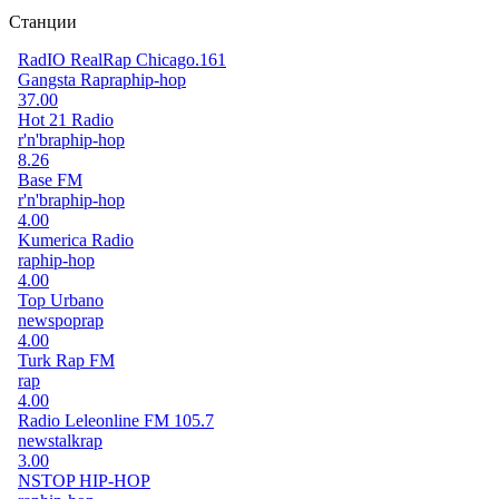
Станции
RadIO RealRap Chicago.161
Gangsta Rap
rap
hip-hop
37.00
Hot 21 Radio
r'n'b
rap
hip-hop
8.26
Base FM
r'n'b
rap
hip-hop
4.00
Kumerica Radio
rap
hip-hop
4.00
Top Urbano
news
pop
rap
4.00
Turk Rap FM
rap
4.00
Radio Leleonline FM 105.7
news
talk
rap
3.00
NSTOP HIP-HOP