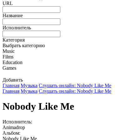
URL
Название
Исполнитель
Категория
Выбрать категорию
Music
Films
Education
Games
Добавить
Главная
Музыка
Слушать онлайн: Nobody Like Me
Главная
Музыка
Слушать онлайн: Nobody Like Me
Nobody Like Me
Исполнитель:
Animadrop
Альбом:
Nobody Like Me