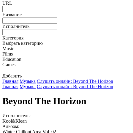
URL
Название
Исполнитель
Категория
Выбрать категорию
Music
Films
Education
Games
Добавить
Главная
Музыка
Слушать онлайн: Beyond The Horizon
Главная
Музыка
Слушать онлайн: Beyond The Horizon
Beyond The Horizon
Исполнитель:
Kool&Klean
Альбом:
Winter Chillout Area Vol. 02