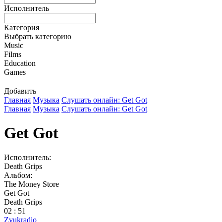
Исполнитель
Категория
Выбрать категорию
Music
Films
Education
Games
Добавить
Главная
Музыка
Слушать онлайн: Get Got
Главная
Музыка
Слушать онлайн: Get Got
Get Got
Исполнитель:
Death Grips
Альбом:
The Money Store
Get Got
Death Grips
02 : 51
Zvukradio