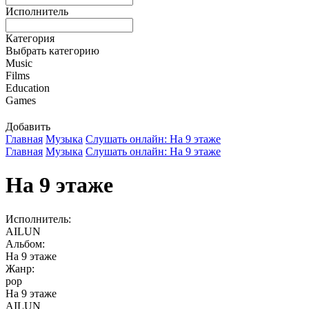
Исполнитель
Категория
Выбрать категорию
Music
Films
Education
Games
Добавить
Главная
Музыка
Слушать онлайн: На 9 этаже
Главная
Музыка
Слушать онлайн: На 9 этаже
На 9 этаже
Исполнитель:
AILUN
Альбом:
На 9 этаже
Жанр:
pop
На 9 этаже
AILUN