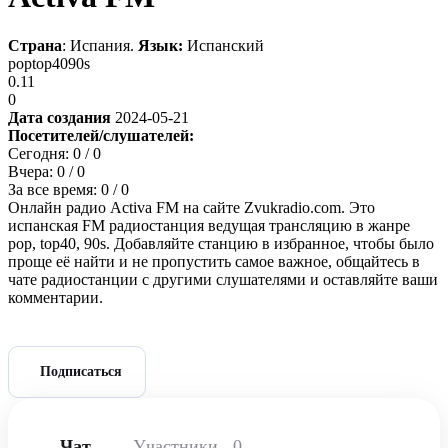
Страна
: Испания.
Язык:
Испанский
pop
top40
90s
0.11
0
Дата создания
2024-05-21
Посетителей/слушателей:
Сегодня:
0
/ 0
Вчера:
0
/ 0
За все время:
0
/ 0
Онлайн радио Activa FM на сайте Zvukradio.com. Это
испанская FM радиостанция ведущая трансляцию в жанре
pop, top40, 90s. Добавляйте станцию в избранное, чтобы было
проще её найти и не пропустить самое важное, общайтесь в
чате радиостанции с другими слушателями и оставляйте ваши
комментарии.
Подписаться
Чат
Участники
0