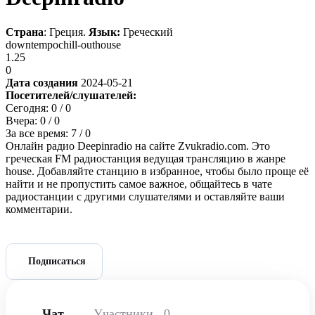
Страна
: Греция.
Язык:
Греческий
downtempo
chill-out
house
1.25
0
Дата создания
2024-05-21
Посетителей/слушателей:
Сегодня:
0
/ 0
Вчера:
0
/ 0
За все время:
7
/ 0
Онлайн радио Deepinradio на сайте Zvukradio.com. Это
греческая FM радиостанция ведущая трансляцию в жанре
house. Добавляйте станцию в избранное, чтобы было проще её
найти и не пропустить самое важное, общайтесь в чате
радиостанции с другими слушателями и оставляйте ваши
комментарии.
Подписаться
Чат
Участники
0