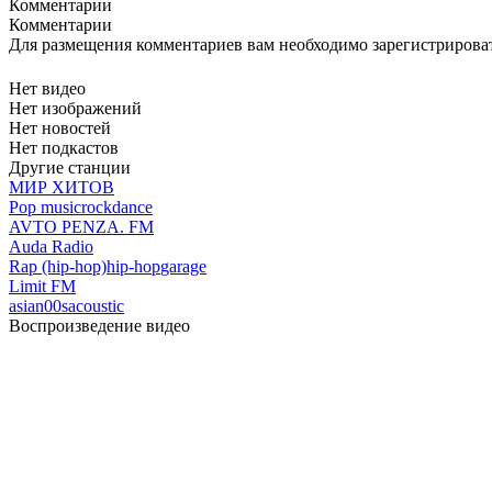
Комментарии
Комментарии
Для размещения комментариев вам необходимо зарегистрирова
Нет видео
Нет изображений
Нет новостей
Нет подкастов
Другие станции
МИР ХИТОВ
Pop music
rock
dance
AVTO PENZA. FM
Auda Radio
Rap (hip-hop)
hip-hop
garage
Limit FM
asian
00s
acoustic
Воспроизведение видео