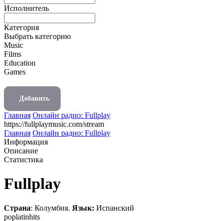
Исполнитель
Категория
Выбрать категорию
Music
Films
Education
Games
Добавить
Главная
Онлайн радио: Fullplay
https://fullplaymusic.com/stream
Главная
Онлайн радио: Fullplay
Информация
Описание
Статистика
Fullplay
Страна
: Колумбия.
Язык:
Испанский
pop
latin
hits