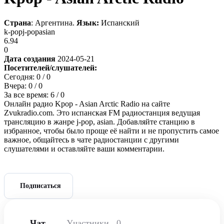
Страна
: Аргентина.
Язык:
Испанский
k-pop
j-pop
asian
6.94
0
Дата создания
2024-05-21
Посетителей/слушателей:
Сегодня:
0
/ 0
Вчера:
0
/ 0
За все время:
6
/ 0
Онлайн радио Kpop - Asian Arctic Radio на сайте
Zvukradio.com. Это испанская FM радиостанция ведущая
трансляцию в жанре j-pop, asian. Добавляйте станцию в
избранное, чтобы было проще её найти и не пропустить самое
важное, общайтесь в чате радиостанции с другими
слушателями и оставляйте ваши комментарии.
Подписаться
Чат
Участники
0