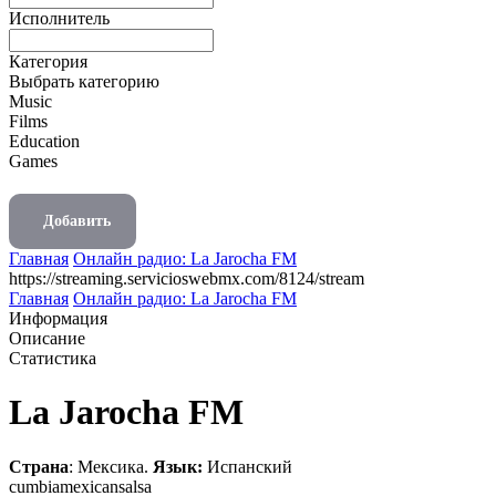
Исполнитель
Категория
Выбрать категорию
Music
Films
Education
Games
Добавить
Главная
Онлайн радио: La Jarocha FM
https://streaming.servicioswebmx.com/8124/stream
Главная
Онлайн радио: La Jarocha FM
Информация
Описание
Статистика
La Jarocha FM
Страна
: Мексика.
Язык:
Испанский
cumbia
mexican
salsa