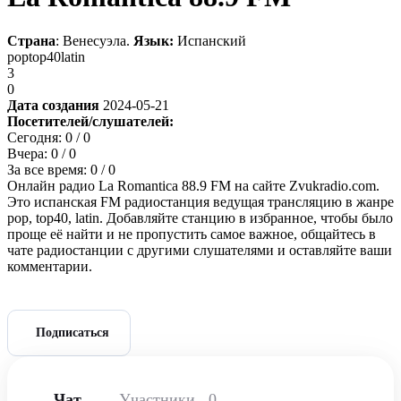
Страна
: Венесуэла.
Язык:
Испанский
pop
top40
latin
3
0
Дата создания
2024-05-21
Посетителей/слушателей:
Сегодня:
0
/ 0
Вчера:
0
/ 0
За все время:
0
/ 0
Онлайн радио La Romantica 88.9 FM на сайте Zvukradio.com.
Это испанская FM радиостанция ведущая трансляцию в жанре
pop, top40, latin. Добавляйте станцию в избранное, чтобы было
проще её найти и не пропустить самое важное, общайтесь в
чате радиостанции с другими слушателями и оставляйте ваши
комментарии.
Подписаться
Чат
Участники
0