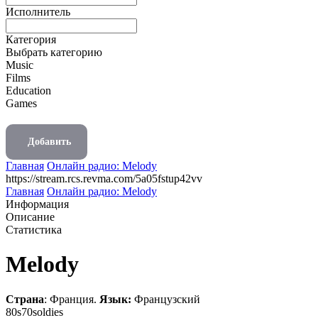
Исполнитель
Категория
Выбрать категорию
Music
Films
Education
Games
Добавить
Главная
Онлайн радио: Melody
https://stream.rcs.revma.com/5a05fstup42vv
Главная
Онлайн радио: Melody
Информация
Описание
Статистика
Melody
Страна
: Франция.
Язык:
Французский
80s
70s
oldies