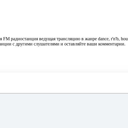
ая FM радиостанция ведущая трансляцию в жанре dance, r'n'b, ho
танции с другими слушателями и оставляйте ваши комментарии.