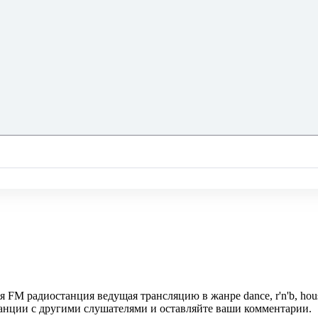
ая FM радиостанция ведущая трансляцию в жанре dance, r'n'b, ho
танции с другими слушателями и оставляйте ваши комментарии.