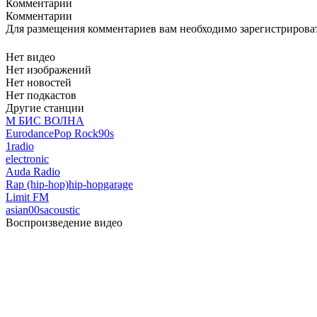
Комментарии
Комментарии
Для размещения комментариев вам необходимо зарегистрирова
Нет видео
Нет изображений
Нет новостей
Нет подкастов
Другие станции
М БИС ВОЛНА
Eurodance
Pop Rock
90s
1radio
electronic
Auda Radio
Rap (hip-hop)
hip-hop
garage
Limit FM
asian
00s
acoustic
Воспроизведение видео