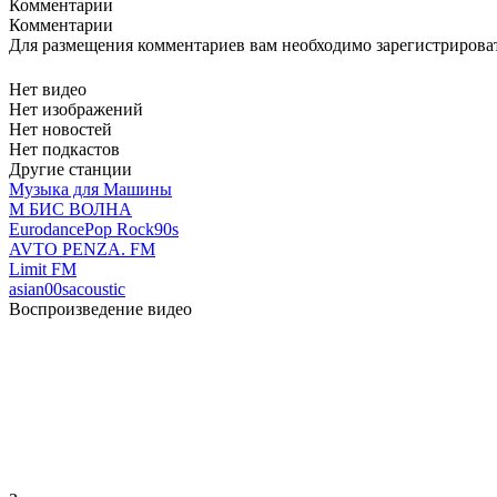
Комментарии
Комментарии
Для размещения комментариев вам необходимо зарегистрирова
Нет видео
Нет изображений
Нет новостей
Нет подкастов
Другие станции
Музыка для Машины
М БИС ВОЛНА
Eurodance
Pop Rock
90s
AVTO PENZA. FM
Limit FM
asian
00s
acoustic
Воспроизведение видео