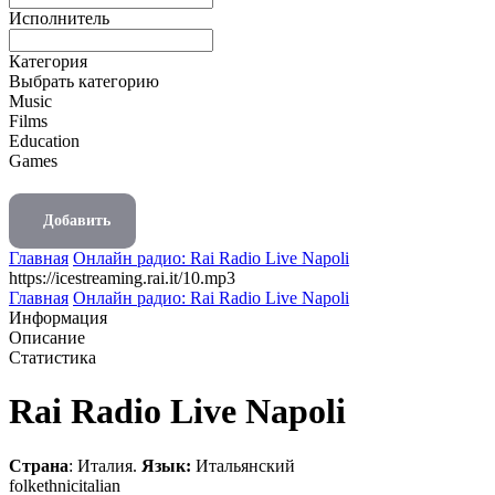
Исполнитель
Категория
Выбрать категорию
Music
Films
Education
Games
Добавить
Главная
Онлайн радио: Rai Radio Live Napoli
https://icestreaming.rai.it/10.mp3
Главная
Онлайн радио: Rai Radio Live Napoli
Информация
Описание
Статистика
Rai Radio Live Napoli
Страна
: Италия.
Язык:
Итальянский
folk
ethnic
italian