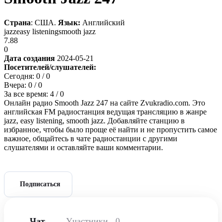
Страна
: США.
Язык:
Английский
jazz
easy listening
smooth jazz
7.88
0
Дата создания
2024-05-21
Посетителей/слушателей:
Сегодня:
0
/ 0
Вчера:
0
/ 0
За все время:
4
/ 0
Онлайн радио Smooth Jazz 247 на сайте Zvukradio.com. Это
английская FM радиостанция ведущая трансляцию в жанре
jazz, easy listening, smooth jazz. Добавляйте станцию в
избранное, чтобы было проще её найти и не пропустить самое
важное, общайтесь в чате радиостанции с другими
слушателями и оставляйте ваши комментарии.
Подписаться
Чат
Участники
0