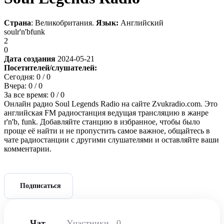
Страна
: Великобритания.
Язык:
Английский
soul
r'n'b
funk
2
0
Дата создания
2024-05-21
Посетителей/слушателей:
Сегодня:
0
/ 0
Вчера:
0
/ 0
За все время:
0
/ 0
Онлайн радио Soul Legends Radio на сайте Zvukradio.com. Это
английская FM радиостанция ведущая трансляцию в жанре
r'n'b, funk. Добавляйте станцию в избранное, чтобы было
проще её найти и не пропустить самое важное, общайтесь в
чате радиостанции с другими слушателями и оставляйте ваши
комментарии.
Подписаться
Чат
Участники
0