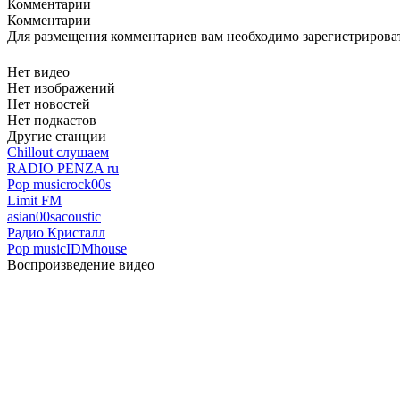
Комментарии
Комментарии
Для размещения комментариев вам необходимо зарегистрирова
Нет видео
Нет изображений
Нет новостей
Нет подкастов
Другие станции
Chillout слушаем
RADIO PENZA ru
Pop music
rock
00s
Limit FM
asian
00s
acoustic
Радио Кристалл
Pop music
IDM
house
Воспроизведение видео