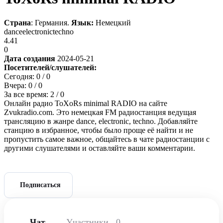
Страна
: Германия.
Язык:
Немецкий
dance
electronic
techno
4.41
0
Дата создания
2024-05-21
Посетителей/слушателей:
Сегодня:
0
/ 0
Вчера:
0
/ 0
За все время:
2
/ 0
Онлайн радио ToXoRs minimal RADIO на сайте
Zvukradio.com. Это немецкая FM радиостанция ведущая
трансляцию в жанре dance, electronic, techno. Добавляйте
станцию в избранное, чтобы было проще её найти и не
пропустить самое важное, общайтесь в чате радиостанции с
другими слушателями и оставляйте ваши комментарии.
Подписаться
Чат
Участники
0