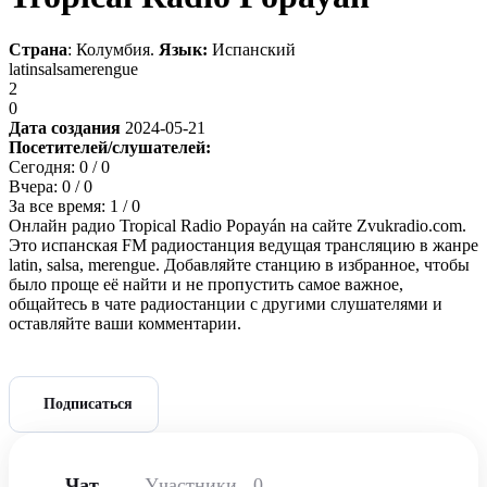
Страна
: Колумбия.
Язык:
Испанский
latin
salsa
merengue
2
0
Дата создания
2024-05-21
Посетителей/слушателей:
Сегодня:
0
/ 0
Вчера:
0
/ 0
За все время:
1
/ 0
Онлайн радио Tropical Radio Popayán на сайте Zvukradio.com.
Это испанская FM радиостанция ведущая трансляцию в жанре
latin, salsa, merengue. Добавляйте станцию в избранное, чтобы
было проще её найти и не пропустить самое важное,
общайтесь в чате радиостанции с другими слушателями и
оставляйте ваши комментарии.
Подписаться
Чат
Участники
0