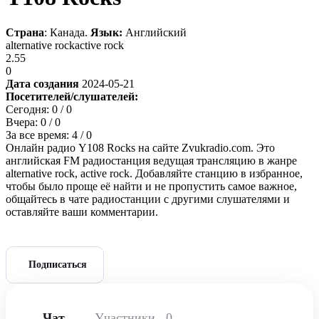
Страна
: Канада.
Язык:
Английский
alternative rock
active rock
2.55
0
Дата создания
2024-05-21
Посетителей/слушателей:
Сегодня:
0
/ 0
Вчера:
0
/ 0
За все время:
4
/ 0
Онлайн радио Y108 Rocks на сайте Zvukradio.com. Это
английская FM радиостанция ведущая трансляцию в жанре
alternative rock, active rock. Добавляйте станцию в избранное,
чтобы было проще её найти и не пропустить самое важное,
общайтесь в чате радиостанции с другими слушателями и
оставляйте ваши комментарии.
Подписаться
Чат
Участники
0