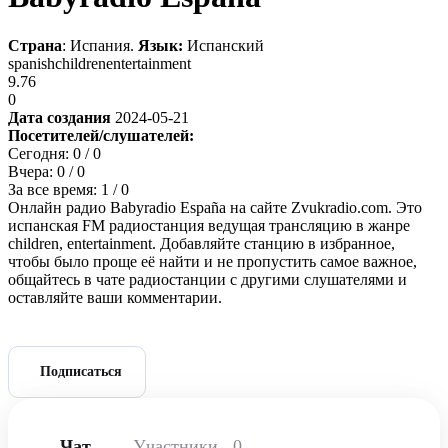
Страна
: Испания.
Язык:
Испанский
spanish
children
entertainment
9.76
0
Дата создания
2024-05-21
Посетителей/слушателей:
Сегодня:
0
/ 0
Вчера:
0
/ 0
За все время:
1
/ 0
Онлайн радио Babyradio España на сайте Zvukradio.com. Это
испанская FM радиостанция ведущая трансляцию в жанре
children, entertainment. Добавляйте станцию в избранное,
чтобы было проще её найти и не пропустить самое важное,
общайтесь в чате радиостанции с другими слушателями и
оставляйте ваши комментарии.
Подписаться
Чат
Участники
0