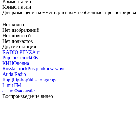
Комментарии
Комментарии
Для размещения комментариев вам необходимо зарегистрирова
Нет видео
Нет изображений
Нет новостей
Нет подкастов
Другие станции
RADIO PENZA ru
Pop music
rock
00s
КИНОволна
Russian rock
Postpunk
new wave
Auda Radio
Rap (hip-hop)
hip-hop
garage
Limit FM
asian
00s
acoustic
Воспроизведение видео