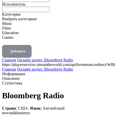
Исполнитель
Категория
Выбрать категорию
Music
Films
Education
Games
Добавить
Главная
Онлайн радио: Bloomberg Radio
https://playerservices.streamtheworld.com/api/livestream-redire
Главная
Онлайн радио: Bloomberg Radio
Информация
Описание
Статистика
Bloomberg Radio
Страна
: США.
Язык:
Английский
news
talk
business