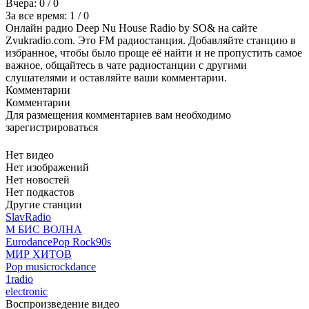
Вчера:
0
/ 0
За все время:
1
/ 0
Онлайн радио Deep Nu House Radio by SO& на сайте
Zvukradio.com. Это FM радиостанция. Добавляйте станцию в
избранное, чтобы было проще её найти и не пропустить самое
важное, общайтесь в чате радиостанции с другими
слушателями и оставляйте ваши комментарии.
Комментарии
Комментарии
Для размещения комментариев вам необходимо
зарегистрироваться
Нет видео
Нет изображений
Нет новостей
Нет подкастов
Другие станции
SlavRadio
М БИС ВОЛНА
Eurodance
Pop Rock
90s
МИР ХИТОВ
Pop music
rock
dance
1radio
electronic
Воспроизведение видео