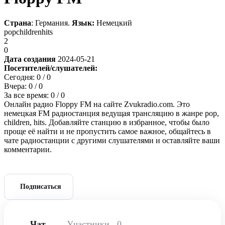
Страна
: Германия.
Язык:
Немецкий
pop
children
hits
2
0
Дата создания
2024-05-21
Посетителей/слушателей:
Сегодня:
0
/ 0
Вчера:
0
/ 0
За все время:
0
/ 0
Онлайн радио Floppy FM на сайте Zvukradio.com. Это
немецкая FM радиостанция ведущая трансляцию в жанре pop,
children, hits. Добавляйте станцию в избранное, чтобы было
проще её найти и не пропустить самое важное, общайтесь в
чате радиостанции с другими слушателями и оставляйте ваши
комментарии.
Подписаться
Чат
Участники
0