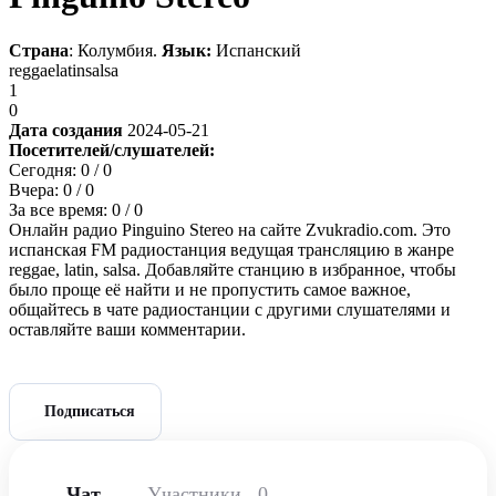
Страна
: Колумбия.
Язык:
Испанский
reggae
latin
salsa
1
0
Дата создания
2024-05-21
Посетителей/слушателей:
Сегодня:
0
/ 0
Вчера:
0
/ 0
За все время:
0
/ 0
Онлайн радио Pinguino Stereo на сайте Zvukradio.com. Это
испанская FM радиостанция ведущая трансляцию в жанре
reggae, latin, salsa. Добавляйте станцию в избранное, чтобы
было проще её найти и не пропустить самое важное,
общайтесь в чате радиостанции с другими слушателями и
оставляйте ваши комментарии.
Подписаться
Чат
Участники
0