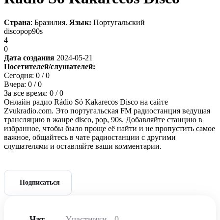
Страна
: Бразилия.
Язык:
Португальский
disco
pop
90s
4
0
Дата создания
2024-05-21
Посетителей/слушателей:
Сегодня:
0
/ 0
Вчера:
0
/ 0
За все время:
0
/ 0
Онлайн радио Rádio Só Kakarecos Disco на сайте
Zvukradio.com. Это португальская FM радиостанция ведущая
трансляцию в жанре disco, pop, 90s. Добавляйте станцию в
избранное, чтобы было проще её найти и не пропустить самое
важное, общайтесь в чате радиостанции с другими
слушателями и оставляйте ваши комментарии.
Подписаться
Чат
Участники
0