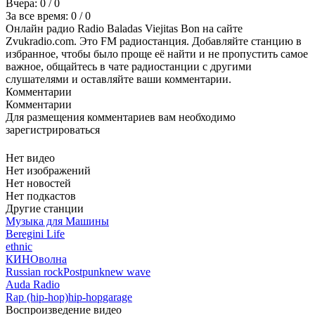
Вчера:
0
/ 0
За все время:
0
/ 0
Онлайн радио Radio Baladas Viejitas Bon на сайте
Zvukradio.com. Это FM радиостанция. Добавляйте станцию в
избранное, чтобы было проще её найти и не пропустить самое
важное, общайтесь в чате радиостанции с другими
слушателями и оставляйте ваши комментарии.
Комментарии
Комментарии
Для размещения комментариев вам необходимо
зарегистрироваться
Нет видео
Нет изображений
Нет новостей
Нет подкастов
Другие станции
Музыка для Машины
Beregini Life
ethnic
КИНОволна
Russian rock
Postpunk
new wave
Auda Radio
Rap (hip-hop)
hip-hop
garage
Воспроизведение видео