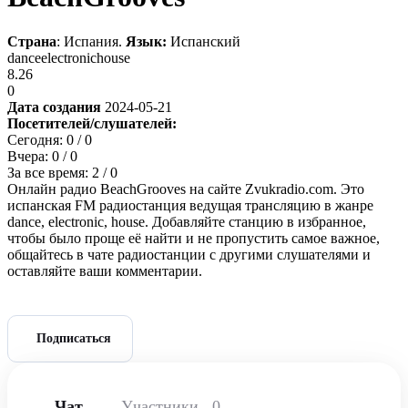
Страна
: Испания.
Язык:
Испанский
dance
electronic
house
8.26
0
Дата создания
2024-05-21
Посетителей/слушателей:
Сегодня:
0
/ 0
Вчера:
0
/ 0
За все время:
2
/ 0
Онлайн радио BeachGrooves на сайте Zvukradio.com. Это
испанская FM радиостанция ведущая трансляцию в жанре
dance, electronic, house. Добавляйте станцию в избранное,
чтобы было проще её найти и не пропустить самое важное,
общайтесь в чате радиостанции с другими слушателями и
оставляйте ваши комментарии.
Подписаться
Чат
Участники
0