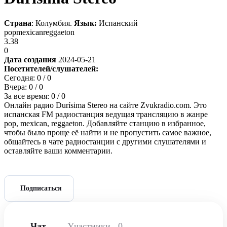
Страна
: Колумбия.
Язык:
Испанский
pop
mexican
reggaeton
3.38
0
Дата создания
2024-05-21
Посетителей/слушателей:
Сегодня:
0
/ 0
Вчера:
0
/ 0
За все время:
0
/ 0
Онлайн радио Durísima Stereo на сайте Zvukradio.com. Это
испанская FM радиостанция ведущая трансляцию в жанре
pop, mexican, reggaeton. Добавляйте станцию в избранное,
чтобы было проще её найти и не пропустить самое важное,
общайтесь в чате радиостанции с другими слушателями и
оставляйте ваши комментарии.
Подписаться
Чат
Участники
0