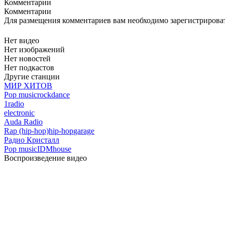
Комментарии
Комментарии
Для размещения комментариев вам необходимо зарегистрирова
Нет видео
Нет изображений
Нет новостей
Нет подкастов
Другие станции
МИР ХИТОВ
Pop music
rock
dance
1radio
electronic
Auda Radio
Rap (hip-hop)
hip-hop
garage
Радио Кристалл
Pop music
IDM
house
Воспроизведение видео