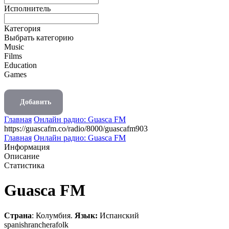
Исполнитель
Категория
Выбрать категорию
Music
Films
Education
Games
Добавить
Главная
Онлайн радио: Guasca FM
https://guascafm.co/radio/8000/guascafm903
Главная
Онлайн радио: Guasca FM
Информация
Описание
Статистика
Guasca FM
Страна
: Колумбия.
Язык:
Испанский
spanish
ranchera
folk